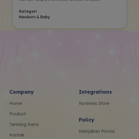
canggung.
Kategori
Newborn & Baby
Company
Integrations
Home
Konimex Store
Product
Policy
Tentang Kami
Kebijakan Privasi
Kontak